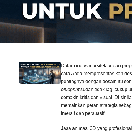
Dalam industri arsitektur dan prop
cara Anda mempresentasikan desa
pentingnya dengan desain itu sen
blueprint
sudah tidak lagi cukup u
semakin kritis dan visual. Di sinil
memainkan peran strategis sebaga
imersif dan persuasif.
Jasa animasi 3D yang profesiona