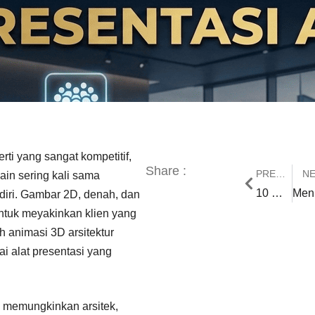
erti yang sangat kompetitif,
Share :
PREVIOUS
N
in sering kali sama
10 Manfaat Menggunakan Jasa Video Animasi untuk Memperkuat Strategi Marketing Digital
Men
diri. Gambar 2D, denah, dan
ntuk meyakinkan klien yang
ah animasi 3D arsitektur
i alat presentasi yang
l memungkinkan arsitek,