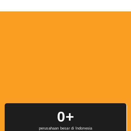
0
+
perusahaan besar di Indonesia