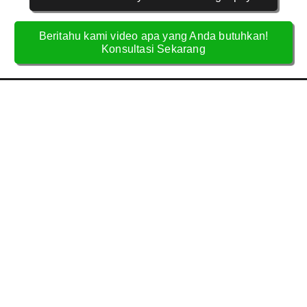
Beritahu kami video apa yang Anda butuhkan!
Konsultasi Sekarang
MENGAPA HARUS JASA PEMBUATAN
VIDEO YOUTUBE SERIES DI TEMPAT
KAMI?
Kami adalah tim profesional yang berpengalaman dalam
pembuatan Video YouTube Series sejak 2013. Berikut
keunggulan layanan kami:
Desain & Animasi Sesuai Tren YouTube
Desain dan animasi setiap episode dibuat khusus untuk
menyesuaikan branding, gaya visual, dan kebutuhan
storytelling yang konsisten.