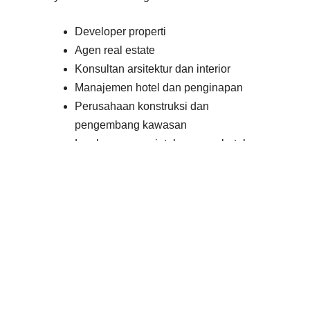
Developer properti
Agen real estate
Konsultan arsitektur dan interior
Manajemen hotel dan penginapan
Perusahaan konstruksi dan
pengembang kawasan
Lembaga pemerintahan yang butuh
presentasi atau publikasi animasi
3D property
Kesimpulan
Jasa Pembuatan Video Animasi 3D
Property dari Visorra menawarkan solusi
visualisasi profesional, fitur lengkap, serta