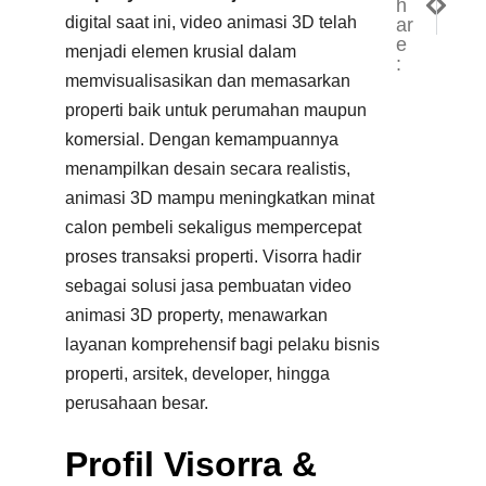
h
Jasa V
Jasa 
digital saat ini, video animasi 3D telah
ar
e
menjadi elemen krusial dalam
:
memvisualisasikan dan memasarkan
properti baik untuk perumahan maupun
komersial. Dengan kemampuannya
menampilkan desain secara realistis,
animasi 3D mampu meningkatkan minat
calon pembeli sekaligus mempercepat
proses transaksi properti. Visorra hadir
sebagai solusi jasa pembuatan video
animasi 3D property, menawarkan
layanan komprehensif bagi pelaku bisnis
properti, arsitek, developer, hingga
perusahaan besar.
Profil Visorra &