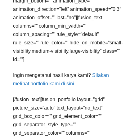
margin_bottom=”” animation_type=””
animation_direction=”left” animation_speed=”0.3″
animation_offset=”” last=”no”][fusion_text
columns=”” column_min_width=””
column_spacing=”” rule_style=”default”
rule_size=”” rule_color=”” hide_on_mobile=”small-
visibility,medium-visibility,large-visibility” class=””
id=””]
Ingin mengetahui hasil karya kami?
Silakan
melihat portfolio kami di sini
[/fusion_text][fusion_portfolio layout=”grid”
picture_size=”auto” text_layout=”no_text”
grid_box_color=”” grid_element_color=””
grid_separator_style_type=””
grid_separator_color=”” columns=””