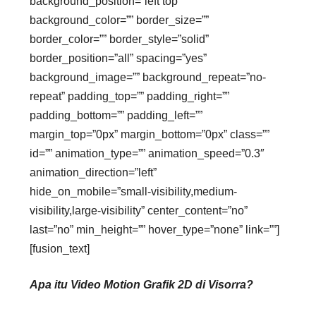
background_position=”left top”
background_color=”” border_size=””
border_color=”” border_style=”solid”
border_position=”all” spacing=”yes”
background_image=”” background_repeat=”no-
repeat” padding_top=”” padding_right=””
padding_bottom=”” padding_left=””
margin_top=”0px” margin_bottom=”0px” class=””
id=”” animation_type=”” animation_speed=”0.3″
animation_direction=”left”
hide_on_mobile=”small-visibility,medium-
visibility,large-visibility” center_content=”no”
last=”no” min_height=”” hover_type=”none” link=””]
[fusion_text]
Apa itu Video Motion Grafik 2D di Visorra?