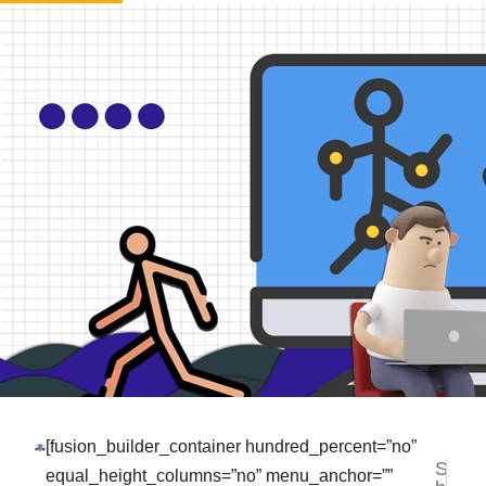
[fusion_builder_container hundred_percent=”no”
S
NEXT
PR
equal_height_columns=”no” menu_anchor=””