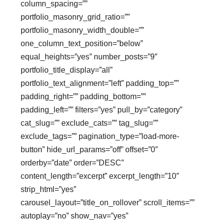
column_spacing=””
portfolio_masonry_grid_ratio=””
portfolio_masonry_width_double=””
one_column_text_position=”below”
equal_heights=”yes” number_posts=”9″
portfolio_title_display=”all”
portfolio_text_alignment=”left” padding_top=””
padding_right=”” padding_bottom=””
padding_left=”” filters=”yes” pull_by=”category”
cat_slug=”” exclude_cats=”” tag_slug=””
exclude_tags=”” pagination_type=”load-more-
button” hide_url_params=”off” offset=”0″
orderby=”date” order=”DESC”
content_length=”excerpt” excerpt_length=”10″
strip_html=”yes”
carousel_layout=”title_on_rollover” scroll_items=””
autoplay=”no” show_nav=”yes”