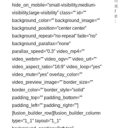
h
JASA 
Ja
hide_on_mobile=”small-visibility,medium-
a
r
visibility,large-visibility” class=”” id=””
e
background_color=”” background_image=””
:
background_position=”center center”
background_repeat=”no-repeat” fade=”no”
background_parallax=”none”
parallax_speed=”0.3″ video_mp4=””
video_webm=”” video_ogv=”” video_url=””
video_aspect_ratio=”16:9″ video_loop=”yes”
video_mute=”yes” overlay_color=””
video_preview_image=”” border_size=””
border_color=”” border_style=”solid”
padding_top=”” padding_bottom=””
padding_left=”” padding_right=””]
[fusion_builder_row][fusion_builder_column
type=”1_1″ layout=”1_1″