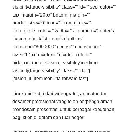
visibility,large-visibility” class=”” id=”” sep_color=””
top_margin=”20px” bottom_margin=””
border_size=”0″ icon=”” icon_circle=””
icon_circle_color=”” width=”” alignment=”center” /]
[fusion_checklist icon=”fa-bolt fas”
iconcolor=”#000000″ circle=”” circlecolor=””
size=”17px” divider=”” divider_color=””
hide_on_mobile=”small-visibility,medium-
visibility,large-visibility” class=”” id=””]
[fusion_li_item icon=”fa-forward fas”]
Tim kami terdiri dari videografer, animator dan
desainer profesional yang telah berpengalaman
mendesain presentasi untuk berbagai kebutuhan
bagi klien di dalam dan luar negeri