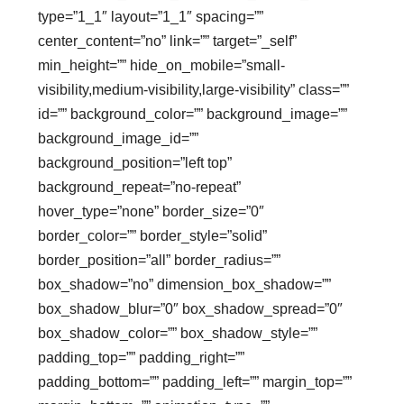
type=”1_1″ layout=”1_1″ spacing=””
center_content=”no” link=”” target=”_self”
min_height=”” hide_on_mobile=”small-
visibility,medium-visibility,large-visibility” class=””
id=”” background_color=”” background_image=””
background_image_id=””
background_position=”left top”
background_repeat=”no-repeat”
hover_type=”none” border_size=”0″
border_color=”” border_style=”solid”
border_position=”all” border_radius=””
box_shadow=”no” dimension_box_shadow=””
box_shadow_blur=”0″ box_shadow_spread=”0″
box_shadow_color=”” box_shadow_style=””
padding_top=”” padding_right=””
padding_bottom=”” padding_left=”” margin_top=””