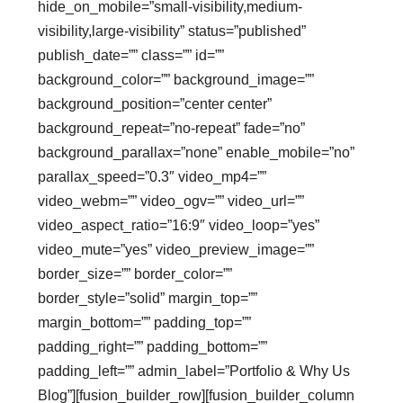
hide_on_mobile=”small-visibility,medium-
visibility,large-visibility” status=”published”
publish_date=”” class=”” id=””
background_color=”” background_image=””
background_position=”center center”
background_repeat=”no-repeat” fade=”no”
background_parallax=”none” enable_mobile=”no”
parallax_speed=”0.3″ video_mp4=””
video_webm=”” video_ogv=”” video_url=””
video_aspect_ratio=”16:9″ video_loop=”yes”
video_mute=”yes” video_preview_image=””
border_size=”” border_color=””
border_style=”solid” margin_top=””
margin_bottom=”” padding_top=””
padding_right=”” padding_bottom=””
padding_left=”” admin_label=”Portfolio & Why Us
Blog”][fusion_builder_row][fusion_builder_column