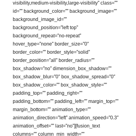
visibility,medium-visibility,large-visibility” class=””
id=”” background_color=”” background_image=””
background_image_id=””
background_position=”left top”
background_repeat=”no-repeat”
hover_type=”none” border_size=”0″
border_color=”” border_style=”solid”
border_position=”all” border_radius=””
box_shadow=”no” dimension_box_shadow=””
box_shadow_blur=”0″ box_shadow_spread=”0″
box_shadow_color=”” box_shadow_style=””
padding_top=”” padding_right=””
padding_bottom=”” padding_left=”” margin_top=””
margin_bottom=”” animation_type=””
animation_direction=”left” animation_speed=”0.3″
animation_offset=”” last=”no”][fusion_text
columns=”” column_min_width=””