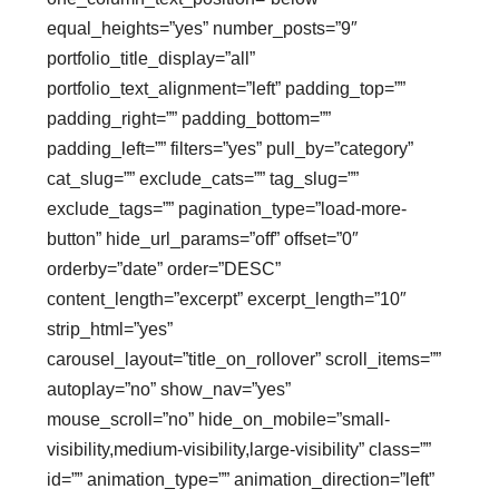
equal_heights=”yes” number_posts=”9″
portfolio_title_display=”all”
portfolio_text_alignment=”left” padding_top=””
padding_right=”” padding_bottom=””
padding_left=”” filters=”yes” pull_by=”category”
cat_slug=”” exclude_cats=”” tag_slug=””
exclude_tags=”” pagination_type=”load-more-
button” hide_url_params=”off” offset=”0″
orderby=”date” order=”DESC”
content_length=”excerpt” excerpt_length=”10″
strip_html=”yes”
carousel_layout=”title_on_rollover” scroll_items=””
autoplay=”no” show_nav=”yes”
mouse_scroll=”no” hide_on_mobile=”small-
visibility,medium-visibility,large-visibility” class=””
id=”” animation_type=”” animation_direction=”left”