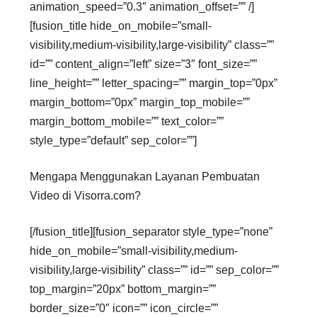
animation_speed=”0.3″ animation_offset=”” /]
[fusion_title hide_on_mobile=”small-
visibility,medium-visibility,large-visibility” class=””
id=”” content_align=”left” size=”3″ font_size=””
line_height=”” letter_spacing=”” margin_top=”0px”
margin_bottom=”0px” margin_top_mobile=””
margin_bottom_mobile=”” text_color=””
style_type=”default” sep_color=””]
Mengapa Menggunakan Layanan Pembuatan
Video di Visorra.com?
[/fusion_title][fusion_separator style_type=”none”
hide_on_mobile=”small-visibility,medium-
visibility,large-visibility” class=”” id=”” sep_color=””
top_margin=”20px” bottom_margin=””
border_size=”0″ icon=”” icon_circle=””