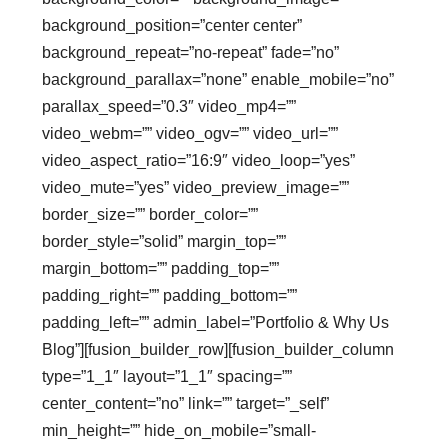
background_position=”center center”
background_repeat=”no-repeat” fade=”no”
background_parallax=”none” enable_mobile=”no”
parallax_speed=”0.3″ video_mp4=””
video_webm=”” video_ogv=”” video_url=””
video_aspect_ratio=”16:9″ video_loop=”yes”
video_mute=”yes” video_preview_image=””
border_size=”” border_color=””
border_style=”solid” margin_top=””
margin_bottom=”” padding_top=””
padding_right=”” padding_bottom=””
padding_left=”” admin_label=”Portfolio & Why Us
Blog”][fusion_builder_row][fusion_builder_column
type=”1_1″ layout=”1_1″ spacing=””
center_content=”no” link=”” target=”_self”
min_height=”” hide_on_mobile=”small-