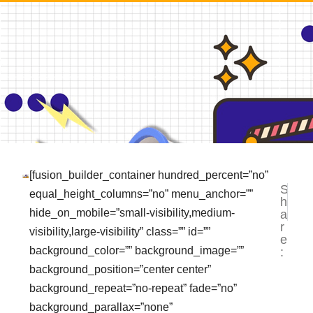
[fusion_builder_container hundred_percent=”no”
S
NEXT
PR
equal_height_columns=”no” menu_anchor=””
h
Video 
Pe
hide_on_mobile=”small-visibility,medium-
a
r
visibility,large-visibility” class=”” id=””
e
background_color=”” background_image=””
:
background_position=”center center”
background_repeat=”no-repeat” fade=”no”
background_parallax=”none”