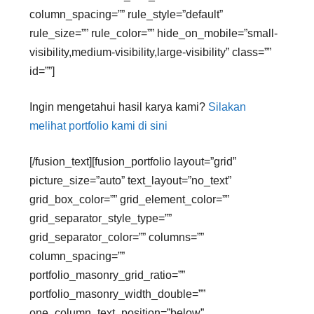
column_spacing=”” rule_style=”default”
rule_size=”” rule_color=”” hide_on_mobile=”small-
visibility,medium-visibility,large-visibility” class=””
id=””]
Ingin mengetahui hasil karya kami?
Silakan
melihat portfolio kami di sini
[/fusion_text][fusion_portfolio layout=”grid”
picture_size=”auto” text_layout=”no_text”
grid_box_color=”” grid_element_color=””
grid_separator_style_type=””
grid_separator_color=”” columns=””
column_spacing=””
portfolio_masonry_grid_ratio=””
portfolio_masonry_width_double=””
one_column_text_position=”below”