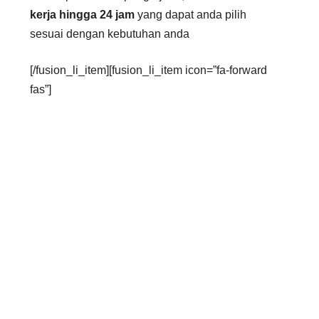
kerja hingga 24 jam
yang dapat anda pilih
sesuai dengan kebutuhan anda
[/fusion_li_item][fusion_li_item icon=”fa-forward
fas”]
Sebaik-baiknya biaya suatu layanan, adalah
biaya yang tidak memberatkan kedua belah
pihak. Baik dari pengguna jasa maupun penyedia
jasa. Oleh karena itu, kami membuka
kesempatan
negosiasi
bagi anda.
[/fusion_li_item][/fusion_checklist]
[fusion_separator style_type=”none”
hide_on_mobile=”small-visibility,medium-
visibility,large-visibility” class=”” id=”” sep_color=””
top_margin=”38px” bottom_margin=””