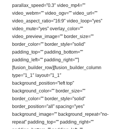
parallax_speed=”0.3″ video_mp4=””
video_webm=”” video_ogv=”” video_url=””
video_aspect_ratio=”16:9″ video_loop=”yes”
video_mute=”yes” overlay_color=””
video_preview_image=”” border_size=””
border_color=”” border_style=”solid”
padding_top=”” padding_bottom=””
padding_left=”” padding_right=””]
[fusion_builder_row][fusion_builder_column
type=”1_1″ layout=”1_1″
background_position=”left top”
background_color=”” border_size=””
border_color=”” border_style=”solid”
border_position=”all” spacing=”yes”
background_image=”” background_repeat=”no-
repeat” padding_top=”” padding_right=””