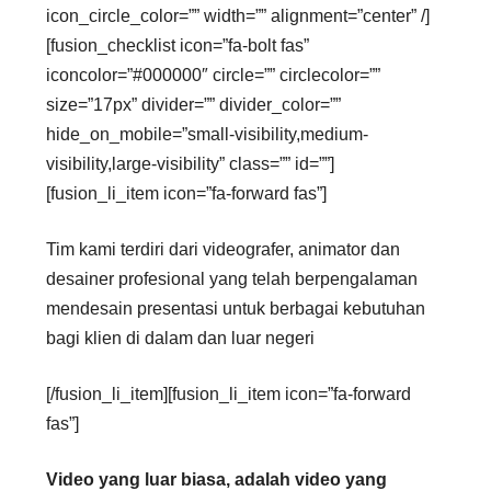
icon_circle_color=”” width=”” alignment=”center” /]
[fusion_checklist icon=”fa-bolt fas”
iconcolor=”#000000″ circle=”” circlecolor=””
size=”17px” divider=”” divider_color=””
hide_on_mobile=”small-visibility,medium-
visibility,large-visibility” class=”” id=””]
[fusion_li_item icon=”fa-forward fas”]
Tim kami terdiri dari videografer, animator dan
desainer profesional yang telah berpengalaman
mendesain presentasi untuk berbagai kebutuhan
bagi klien di dalam dan luar negeri
[/fusion_li_item][fusion_li_item icon=”fa-forward
fas”]
Video yang luar biasa, adalah video yang