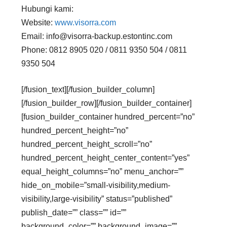
Hubungi kami:
Website:
www.visorra.com
Email: info@visorra-backup.estontinc.com
Phone: 0812 8905 020 / 0811 9350 504 / 0811
9350 504
[/fusion_text][/fusion_builder_column]
[/fusion_builder_row][/fusion_builder_container]
[fusion_builder_container hundred_percent=”no”
hundred_percent_height=”no”
hundred_percent_height_scroll=”no”
hundred_percent_height_center_content=”yes”
equal_height_columns=”no” menu_anchor=””
hide_on_mobile=”small-visibility,medium-
visibility,large-visibility” status=”published”
publish_date=”” class=”” id=””
background_color=”” background_image=””