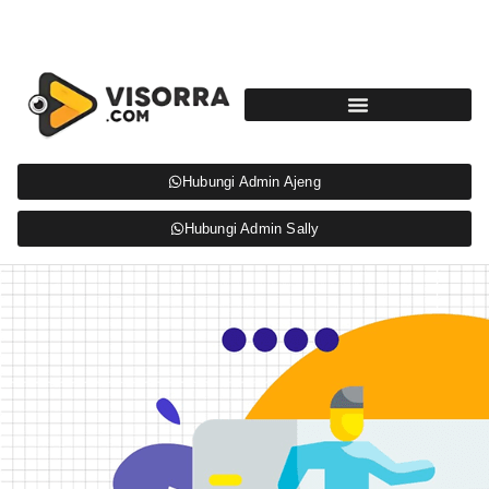
Hubungi Admin Ajeng
Hubungi Admin Sally