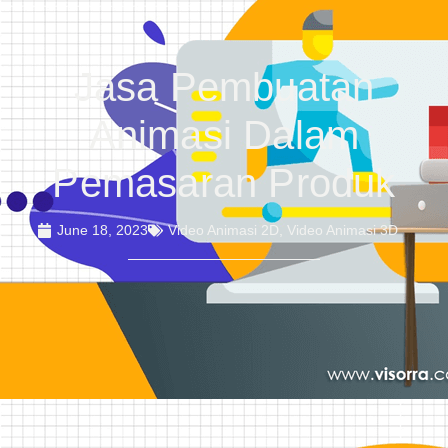
Jasa Pembuatan
Animasi Dalam
Pemasaran Produk
June 18, 2023
Video Animasi 2D
,
Video Animasi 3D