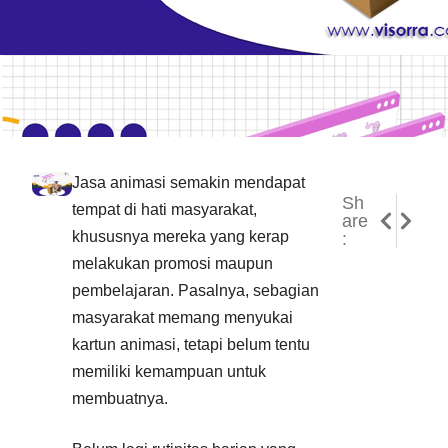
Jasa animasi semakin mendapat
Sh
NEXT
PREVI
tempat di hati masyarakat,
are
Jasa P
Jasa P
khususnya mereka yang kerap
:
melakukan promosi maupun
pembelajaran. Pasalnya, sebagian
masyarakat memang menyukai
kartun animasi, tetapi belum tentu
memiliki kemampuan untuk
membuatnya.