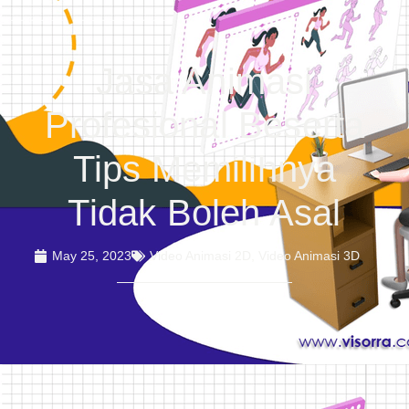
Jasa Animasi
Profesional Beserta
Tips Memilihnya
Tidak Boleh Asal
May 25, 2023
Video Animasi 2D
,
Video Animasi 3D