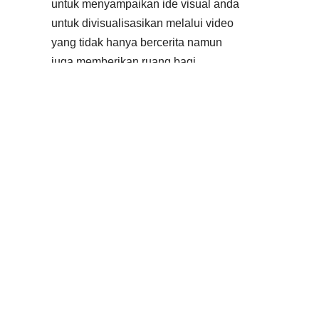
untuk menyampaikan ide visual anda
untuk divisualisasikan melalui video
yang tidak hanya bercerita namun
juga memberikan ruang bagi
penonton untuk merasakan tiap detik
momen kehidupan di dalamnya.
Video dibuat sesuai dengan
kebutuhan anda. Jangan ragu untuk
menyampaikan ide serta cerita anda
kepada tim kami, agar tim kami dapat
membuat video yang luar biasa bagi
anda.
Animasi yang elegan dan sesuai
dengan permintaan dan kebutuhan
anda. Kami memahami pentingnya