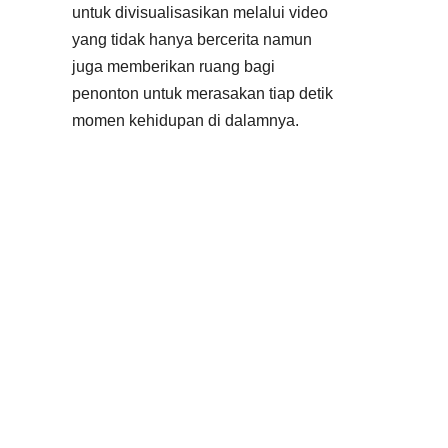
untuk divisualisasikan melalui video
yang tidak hanya bercerita namun
juga memberikan ruang bagi
penonton untuk merasakan tiap detik
momen kehidupan di dalamnya.
Video dibuat sesuai dengan
kebutuhan anda. Jangan ragu untuk
menyampaikan ide serta cerita anda
kepada tim kami, agar tim kami dapat
membuat video yang luar biasa bagi
anda.
Animasi yang elegan dan sesuai
dengan permintaan dan kebutuhan
anda. Kami memahami pentingnya
animasi dalam video yakni untuk