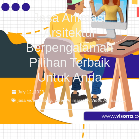
Jasa Animasi
Arsitektur
Berpengalaman
Pilihan Terbaik
Untuk Anda
July 12, 2023
jasa video editing
,
Video Animasi 2D
,
Video Animasi 3D