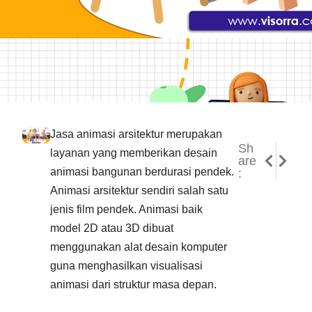
Jasa animasi arsitektur merupakan
Sh
NEXT
PREVI
layanan yang memberikan desain
are
Pemanf
Jasa V
animasi bangunan berdurasi pendek.
:
Animasi arsitektur sendiri salah satu
jenis film pendek. Animasi baik
model 2D atau 3D dibuat
menggunakan alat desain komputer
guna menghasilkan visualisasi
animasi dari struktur masa depan.