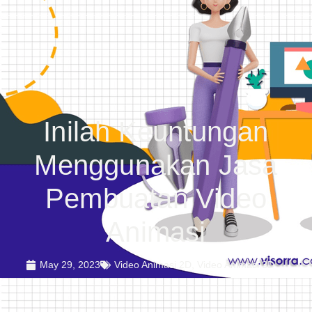
Inilah Keuntungan
Menggunakan Jasa
Pembuatan Video
Animasi
May 29, 2023
Video Animasi 2D
,
Video Animasi 3D