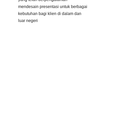
mendesain presentasi untuk berbagai
kebutuhan bagi klien di dalam dan
luar negeri
Video yang luar biasa, adalah video
yang memiliki rasa dan karsa dalam
setiap momennya.
Oleh karena itu,
kami memberikan kesempatan bagi
anda untuk menyampaikan ide visual
anda untuk divisualisasikan melalui
video yang tidak hanya bercerita
namun juga memberikan ruang bagi
penonton untuk merasakan tiap detik
momen kehidupan di dalamnya.
Video dibuat sesuai dengan