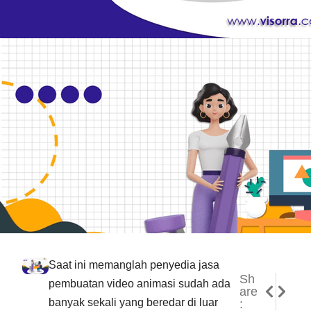
Saat ini memanglah penyedia jasa
Sh
NEXT
PREVI
pembuatan video animasi sudah ada
are
Jasa Vi
Jasa P
banyak sekali yang beredar di luar
: