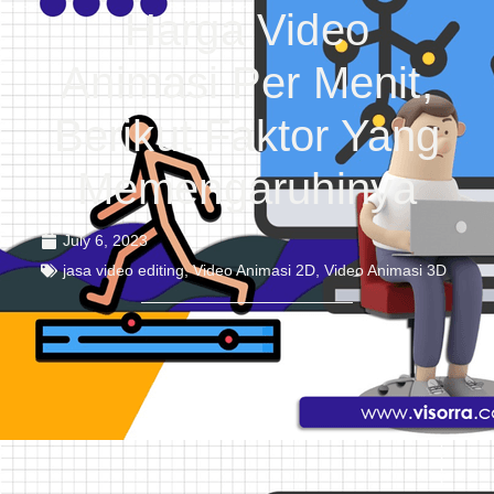
Harga Video
Animasi Per Menit,
Berikut Faktor Yang
Memengaruhinya
July 6, 2023
jasa video editing
,
Video Animasi 2D
,
Video Animasi 3D