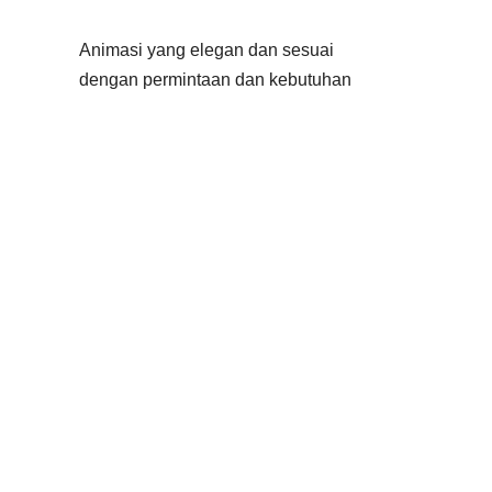
Animasi yang elegan dan sesuai
dengan permintaan dan kebutuhan
anda. Kami memahami pentingnya
animasi dalam video yakni untuk
membantu anda menyampaikan
pesan anda. Oleh karena itu, kami
akan menyesuaikan permintaan
animasi dengan kebutuhan anda.
Anda dapat memilih waktu
pengerjaan yang sesuai dengan
kebutuhan anda. Kami memiliki
beberapa timeline pengerjaan, mulai
dari
14 hari kerja hingga 24
jam
yang dapat anda pilih sesuai
dengan kebutuhan anda