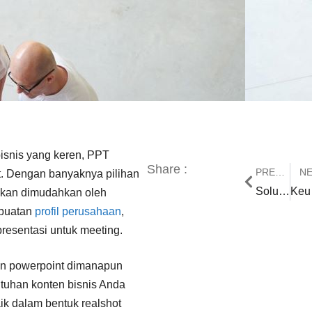
snis yang keren, PPT
Share :
PREVIOUS
N
t. Dengan banyaknya pilihan
Solusi Mudah Elearning Menggunakan Jasa Pembuatan Powerpoint
Keun
 akan dimudahkan oleh
mbuatan
profil perusahaan
,
presentasi untuk meeting.
an powerpoint dimanapun
utuhan konten bisnis Anda
aik dalam bentuk realshot