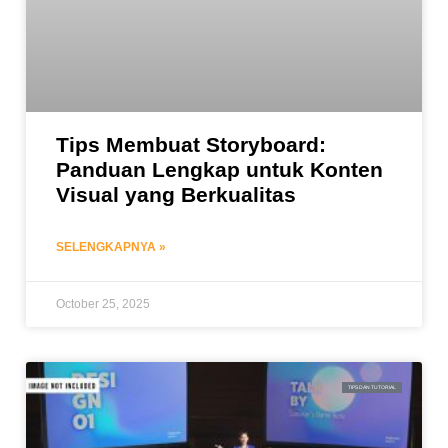
Tips Membuat Storyboard:
Panduan Lengkap untuk Konten
Visual yang Berkualitas
SELENGKAPNYA »
October 25, 2025
TIPS DAN TUTORIAL