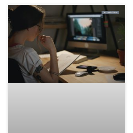
TIPS DAN TUTORIAL