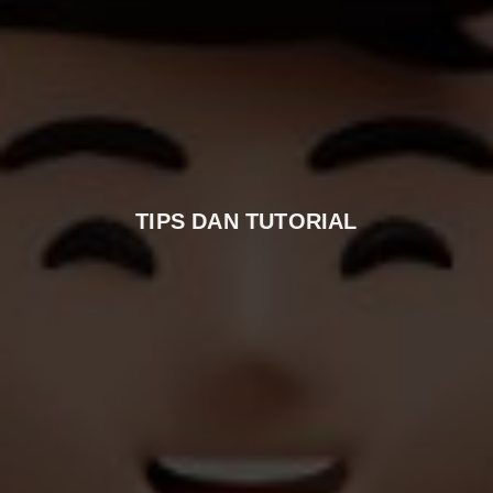
TIPS DAN TUTORIAL