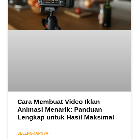
Cara Membuat Video Iklan
Animasi Menarik: Panduan
Lengkap untuk Hasil Maksimal
SELENGKAPNYA »