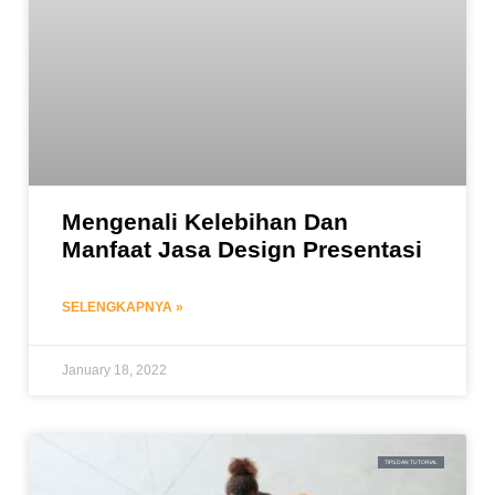
Mengenali Kelebihan Dan
Manfaat Jasa Design Presentasi
SELENGKAPNYA »
January 18, 2022
TIPS DAN TUTORIAL