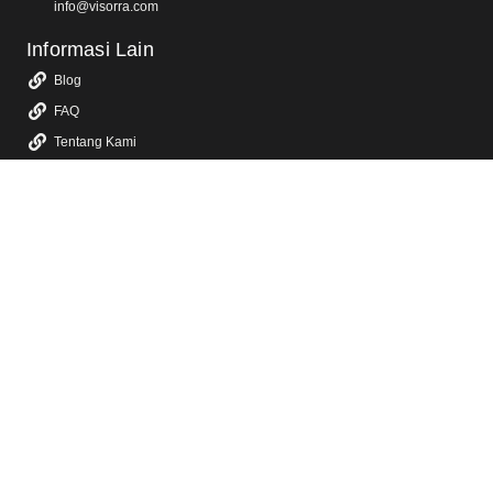
info@visorra.com
Informasi Lain
Blog
FAQ
Tentang Kami
Kebijakan Privasi
Layanan Kami
Jasa Video Animasi 2D & 3D
Jasa Video Promosi & Video Iklan TV
Jasa Video Company Profile
Jasa Video Konten Sosial Media
Jasa Video YouTube
Jasa Video Sosialisasi
Jasa Dokumentasi Video Event