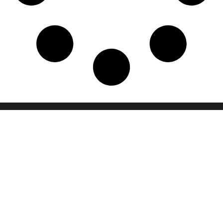
Visorra adalah mitra terpercaya Anda dalam dunia animasi seperti
pembuatan video animasi 2D dan 3D yang memukai dan inovatif.
Kami percaya bahwa setiap cerita memiliki potensi untuk
menginspirasi dan kami hadir untuk membantu mewujudkannya
dalam bentuk visual yang hidup dan menarik.
Temukan kami di
Kontak