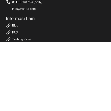
0811-9350-504 (Sally)
info@visorra.com
Informasi Lain
Blog
FAQ
Tentang Kami
Kebijakan Privasi
Layanan Kami
Jasa Video Animasi 2D & 3D
Jasa Video Promosi & Video Iklan TV
Jasa Video Company Profile
Jasa Video Konten Sosial Media
Jasa Video YouTube
Jasa Video Sosialisasi
Jasa Dokumentasi Video Event