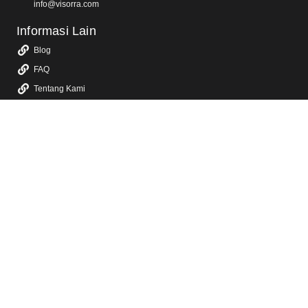
info@visorra.com
Informasi Lain
Blog
FAQ
Tentang Kami
Kebijakan Privasi
Layanan Kami
Jasa Video Animasi 2D & 3D
Jasa Video Promosi & Video Iklan TV
Jasa Video Company Profile
Jasa Video Konten Sosial Media
Jasa Video YouTube
Jasa Video Sosialisasi
Jasa Dokumentasi Video Event