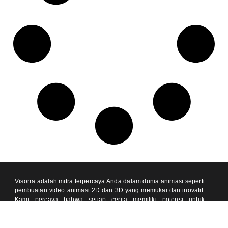
Visorra adalah mitra terpercaya Anda dalam dunia animasi seperti
pembuatan video animasi 2D dan 3D yang memukai dan inovatif.
Kami percaya bahwa setiap cerita memiliki potensi untuk
menginspirasi dan kami hadir untuk membantu mewujudkannya
dalam bentuk visual yang hidup dan menarik.