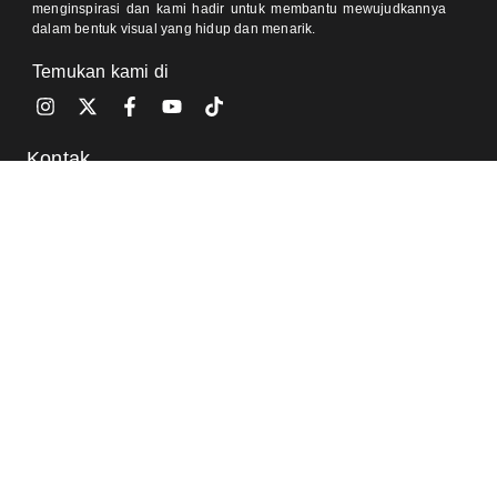
menginspirasi dan kami hadir untuk membantu mewujudkannya
dalam bentuk visual yang hidup dan menarik.
Temukan kami di
Kontak
One Pacific Place, Jakarta 12190 (Meeting by Appointment)
Jl Pondok Baru Raya, Cijantung, Jakarta 13770 (Meeting by
Appointment)
0812-8905-020 (Ajeng)
0811-9350-504 (Sally)
info@visorra.com
Informasi Lain
Blog
FAQ
Tentang Kami