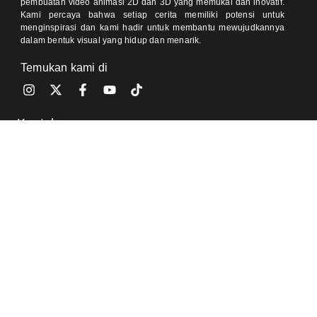
pembuatan video animasi 2D dan 3D yang memukai dan inovatif.
Kami percaya bahwa setiap cerita memiliki potensi untuk
menginspirasi dan kami hadir untuk membantu mewujudkannya
dalam bentuk visual yang hidup dan menarik.
Temukan kami di
Kontak
One Pacific Place, Jakarta 12190 (Meeting by Appointment)
Jl Pondok Baru Raya, Cijantung, Jakarta 13770 (Meeting by
Appointment)
0812-8905-020 (Ajeng)
0811-9350-504 (Sally)
info@visorra.com
Informasi Lain
Blog
FAQ