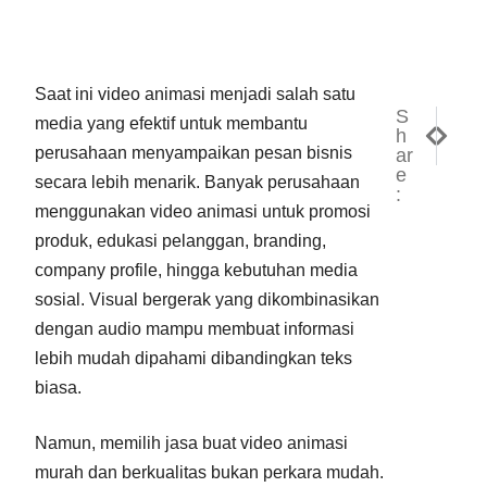
Saat ini video animasi menjadi salah satu
S
NEXT
PREV
media yang efektif untuk membantu
h
7 Hal 
7 Tip
perusahaan menyampaikan pesan bisnis
ar
e
secara lebih menarik. Banyak perusahaan
:
menggunakan video animasi untuk promosi
produk, edukasi pelanggan, branding,
company profile, hingga kebutuhan media
sosial. Visual bergerak yang dikombinasikan
dengan audio mampu membuat informasi
lebih mudah dipahami dibandingkan teks
biasa.
Namun, memilih jasa buat video animasi
murah dan berkualitas bukan perkara mudah.