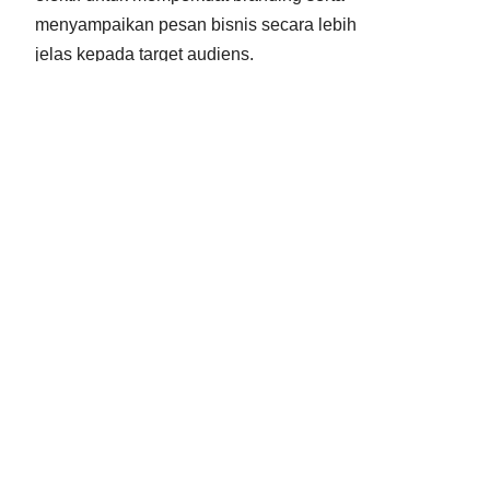
menyampaikan pesan bisnis secara lebih
jelas kepada target audiens.
Konsultasikan kebutuhan proyek Anda
sekarang dan temukan solusi video yang
sesuai dengan kebutuhan bisnis melalui:
https://visorra.com/jasa-video-promosi-iklan-
tv/
OUR RECENT PORTFOLIO
FIND US ON SOCIAL MEDIA