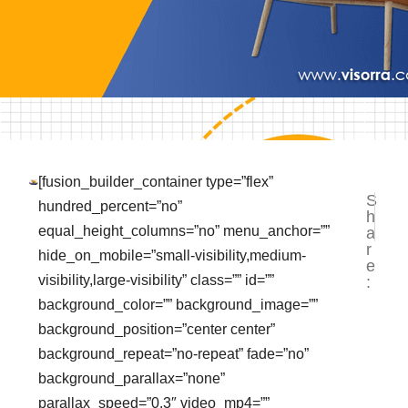
[fusion_builder_container type=”flex”
S
NEXT
PR
hundred_percent=”no”
h
Cara Me
Me
equal_height_columns=”no” menu_anchor=””
a
r
hide_on_mobile=”small-visibility,medium-
e
visibility,large-visibility” class=”” id=””
:
background_color=”” background_image=””
background_position=”center center”
background_repeat=”no-repeat” fade=”no”
background_parallax=”none”
parallax_speed=”0.3″ video_mp4=””