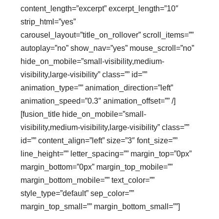
content_length=”excerpt” excerpt_length=”10″
strip_html=”yes”
carousel_layout=”title_on_rollover” scroll_items=””
autoplay=”no” show_nav=”yes” mouse_scroll=”no”
hide_on_mobile=”small-visibility,medium-
visibility,large-visibility” class=”” id=””
animation_type=”” animation_direction=”left”
animation_speed=”0.3″ animation_offset=”” /]
[fusion_title hide_on_mobile=”small-
visibility,medium-visibility,large-visibility” class=””
id=”” content_align=”left” size=”3″ font_size=””
line_height=”” letter_spacing=”” margin_top=”0px”
margin_bottom=”0px” margin_top_mobile=””
margin_bottom_mobile=”” text_color=””
style_type=”default” sep_color=””
margin_top_small=”” margin_bottom_small=””]