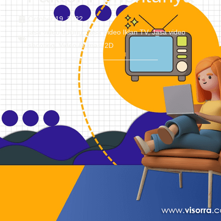
October 19, 2022
jasa video editing
,
Jasa Video Iklan TV
,
Jasa video
shooting
,
Video Animasi 2D