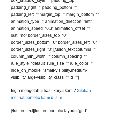
box_shadow_style=”” padding_top=””
padding_right=”” padding_bottom=””
padding_left=”” margin_top=”” margin_bottom=””
animation_type=”” animation_direction=”left”
animation_speed=”0.3″ animation_offset=””
last=”no” border_sizes_top=”0″
border_sizes_bottom=”0″ border_sizes_left=”0″
border_sizes_right=”0″][fusion_text columns=””
column_min_width=”” column_spacing=””
rule_style=”default” rule_size=”” rule_color=””
hide_on_mobile=”small-visibility,medium-
visibility,large-visibility” class=”” id=””]
Ingin mengetahui hasil karya kami?
Silakan
melihat portfolio kami di sini
[/fusion_text][fusion_portfolio layout=”grid”