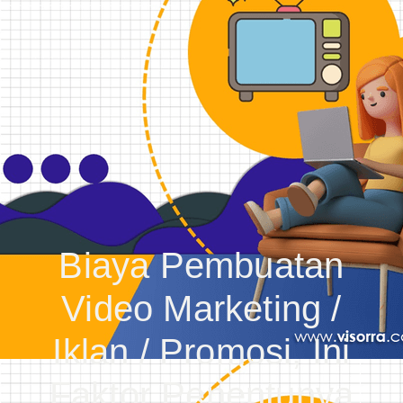
Biaya Pembuatan
Video Marketing /
Iklan / Promosi, Ini
Faktor Penentunya