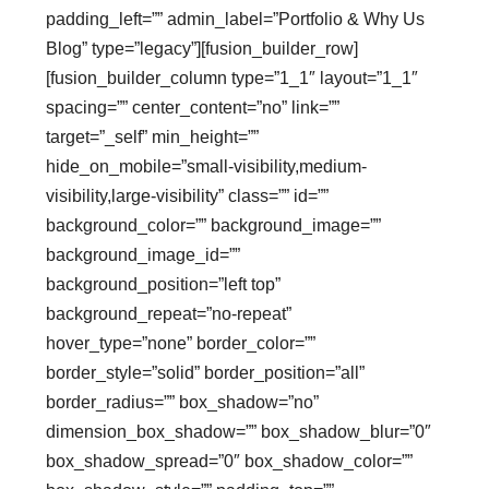
padding_left=”” admin_label=”Portfolio & Why Us
Blog” type=”legacy”][fusion_builder_row]
[fusion_builder_column type=”1_1″ layout=”1_1″
spacing=”” center_content=”no” link=””
target=”_self” min_height=””
hide_on_mobile=”small-visibility,medium-
visibility,large-visibility” class=”” id=””
background_color=”” background_image=””
background_image_id=””
background_position=”left top”
background_repeat=”no-repeat”
hover_type=”none” border_color=””
border_style=”solid” border_position=”all”
border_radius=”” box_shadow=”no”
dimension_box_shadow=”” box_shadow_blur=”0″
box_shadow_spread=”0″ box_shadow_color=””