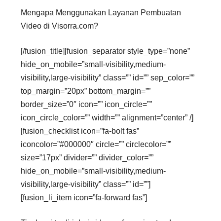
Mengapa Menggunakan Layanan Pembuatan
Video di Visorra.com?
[/fusion_title][fusion_separator style_type=”none”
hide_on_mobile=”small-visibility,medium-
visibility,large-visibility” class=”” id=”” sep_color=””
top_margin=”20px” bottom_margin=””
border_size=”0″ icon=”” icon_circle=””
icon_circle_color=”” width=”” alignment=”center” /]
[fusion_checklist icon=”fa-bolt fas”
iconcolor=”#000000″ circle=”” circlecolor=””
size=”17px” divider=”” divider_color=””
hide_on_mobile=”small-visibility,medium-
visibility,large-visibility” class=”” id=””]
[fusion_li_item icon=”fa-forward fas”]