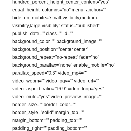
hundred_percent_height_center_content=”yes”
equal_height_columns=”no” menu_anchor=””
hide_on_mobile=”small-visibility,medium-
visibility,large-visibility” status=”published”
publish_date=”” class=”” id=””
background_color=”” background_image=””
background_position=”center center”
background_repeat=”no-repeat” fade=”no”
background_parallax=”none” enable_mobile=”no”
parallax_speed=”0.3″ video_mp4=””
video_webm=”” video_ogv=”” video_url=””
video_aspect_ratio=”16:9″ video_loop=”yes”
video_mute=”yes” video_preview_image=””
border_size=”” border_color=””
border_style=”solid” margin_top=””
margin_bottom=”” padding_top=””
padding_right=”” padding_bottom=””