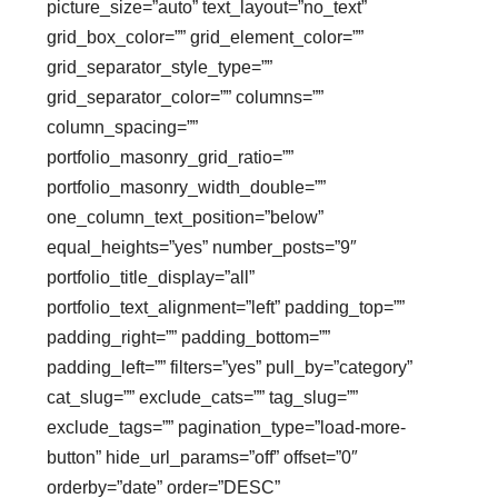
picture_size=”auto” text_layout=”no_text”
grid_box_color=”” grid_element_color=””
grid_separator_style_type=””
grid_separator_color=”” columns=””
column_spacing=””
portfolio_masonry_grid_ratio=””
portfolio_masonry_width_double=””
one_column_text_position=”below”
equal_heights=”yes” number_posts=”9″
portfolio_title_display=”all”
portfolio_text_alignment=”left” padding_top=””
padding_right=”” padding_bottom=””
padding_left=”” filters=”yes” pull_by=”category”
cat_slug=”” exclude_cats=”” tag_slug=””
exclude_tags=”” pagination_type=”load-more-
button” hide_url_params=”off” offset=”0″
orderby=”date” order=”DESC”