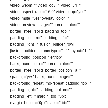
video_webm=”” video_ogv=”” video_url=””
video_aspect_ratio=”16:9″ video_loop=”yes”
video_mute=”yes” overlay_color=””
video_preview_image=”” border_color=””
border_style=”solid” padding_top=””
padding_bottom=”” padding_left=””
padding_right=””][fusion_builder_row]
[fusion_builder_column type=”1_1″ layout=”1_1″
background_position=”left top”
background_color=”” border_color=””
border_style=”solid” border_position=”all”
spacing=”yes” background_image=””
background_repeat=”no-repeat” padding_top=””
padding_right=”” padding_bottom=””
padding_left=”” margin_top=”0px”
margin_bottom=”0px” class=”” id=””